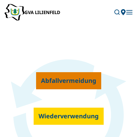
Skip to main content
INTERN
Black Friday – Lieferung
storniert: Wir denken um!
Abfallvermeidung
Wiederverwendung
Zu allen Beiträgen