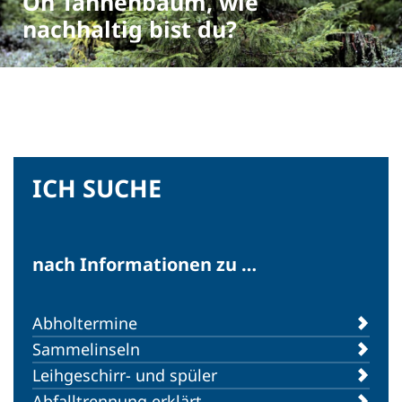
Oh Tannenbaum, wie
nachhaltig bist du?
ICH SUCHE
INTERN
Der Boden unter unseren
Füßen. Unsichtbar wertvoll.
nach Informationen zu …
Abholtermine
Sammelinseln
Leihgeschirr- und spüler
Abfalltrennung erklärt