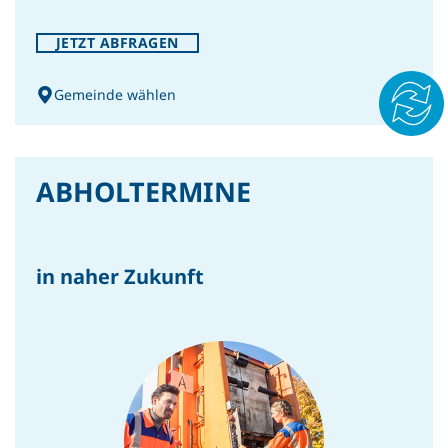
JETZT ABFRAGEN
INTERN
Cool bleiben und Wasser
Gemeinde wählen
sparen: So gelingt’s auch an
heißen Tagen
ABHOLTERMINE
in naher Zukunft
INTERN
Rechnungsabschluss 2025