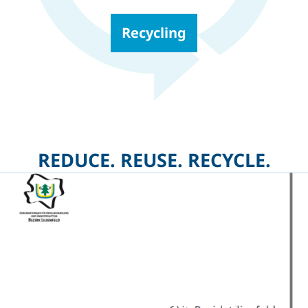
Recycling
INTERN
Cool bleiben und Wasser
sparen: So gelingt’s auch an
REDUCE. REUSE. RECYCLE.
heißen Tagen
INTERN
Rechnungsabschluss 2025