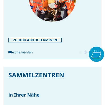
INTERN
Tag des Fernsehers: Trash TV
aber ohne Elektroschrott-
Drama!
ZU DEN ABHOLTERMINEN
Zone wählen
SAMMELZENTREN
INTERN
Oh Tannenbaum, wie
nachhaltig bist du?
in Ihrer Nähe