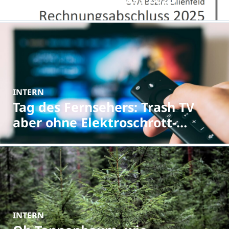
INTERN
Tag des Fernsehers: Trash TV
aber ohne Elektroschrott-
Drama!
INTERN