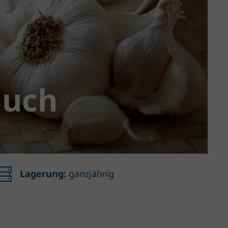
auch
Lagerung:
ganzjährig