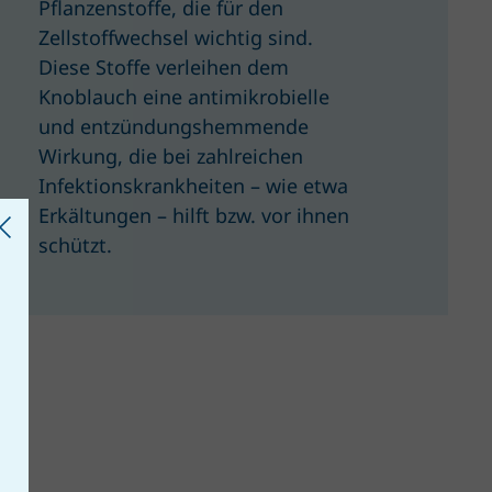
Pflanzenstoffe, die für den
Zellstoffwechsel wichtig sind.
Diese Stoffe verleihen dem
Knoblauch eine antimikrobielle
und entzündungshemmende
Wirkung, die bei zahlreichen
Infektionskrankheiten – wie etwa
Erkältungen – hilft bzw. vor ihnen
schützt.