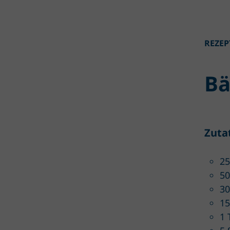
REZEP
Bä
Zuta
25
50
30
15
1 