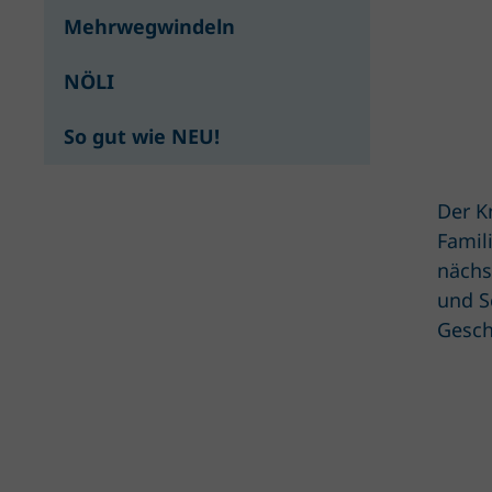
Mehrwegwindeln
NÖLI
So gut wie NEU!
Der K
Famil
nächs
und S
Gesc