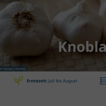
Knobl
er Design | Pixabay
Erntezeit:
Juli bis August