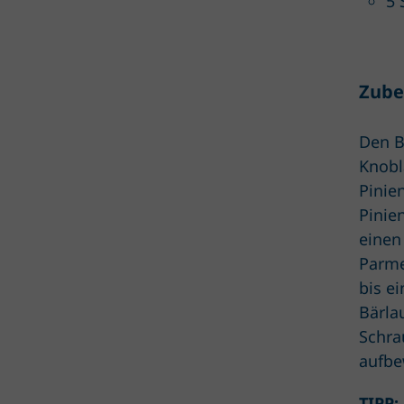
5 
Zube
Den B
Knobl
Pinie
Pinie
einen
Parme
bis e
Bärla
Schra
aufbe
TIPP: